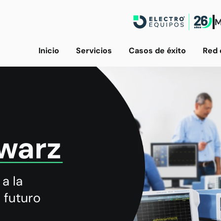
M
Inicio
Servicios
Casos de éxito
Red 
warz
a la
 futuro