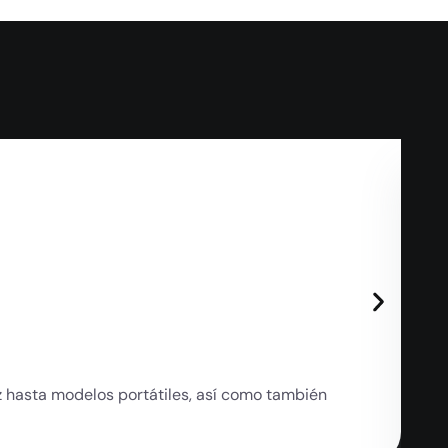
Fu
 hasta modelos portátiles, así como también
La
apl