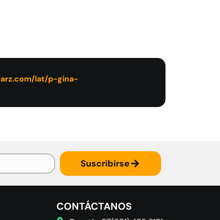
arz.com/lat/p-gina-
Suscribirse
CONTÁCTANOS